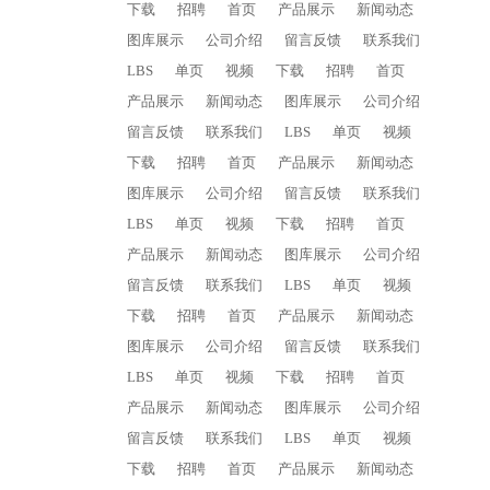
下载
招聘
首页
产品展示
新闻动态
图库展示
公司介绍
留言反馈
联系我们
LBS
单页
视频
下载
招聘
首页
产品展示
新闻动态
图库展示
公司介绍
留言反馈
联系我们
LBS
单页
视频
下载
招聘
首页
产品展示
新闻动态
图库展示
公司介绍
留言反馈
联系我们
LBS
单页
视频
下载
招聘
首页
产品展示
新闻动态
图库展示
公司介绍
留言反馈
联系我们
LBS
单页
视频
下载
招聘
首页
产品展示
新闻动态
图库展示
公司介绍
留言反馈
联系我们
LBS
单页
视频
下载
招聘
首页
产品展示
新闻动态
图库展示
公司介绍
留言反馈
联系我们
LBS
单页
视频
下载
招聘
首页
产品展示
新闻动态