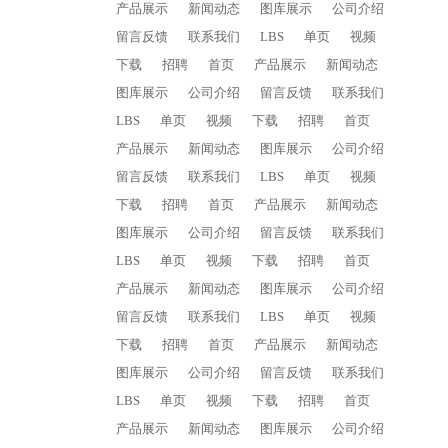
产品展示
新闻动态
图库展示
公司介绍
留言反馈
联系我们
LBS
单页
视频
下载
招聘
首页
产品展示
新闻动态
图库展示
公司介绍
留言反馈
联系我们
LBS
单页
视频
下载
招聘
首页
产品展示
新闻动态
图库展示
公司介绍
留言反馈
联系我们
LBS
单页
视频
下载
招聘
首页
产品展示
新闻动态
图库展示
公司介绍
留言反馈
联系我们
LBS
单页
视频
下载
招聘
首页
产品展示
新闻动态
图库展示
公司介绍
留言反馈
联系我们
LBS
单页
视频
下载
招聘
首页
产品展示
新闻动态
图库展示
公司介绍
留言反馈
联系我们
LBS
单页
视频
下载
招聘
首页
产品展示
新闻动态
图库展示
公司介绍