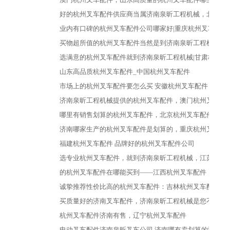
好的杭州叉车配件供应商当属济南泉昕工程机械，北京杭
业内有口碑的杭州叉车配件公司哪家好|重庆杭州叉车配件
买物超所值的杭州叉车配件当然是到济南泉昕工程机械了
选满意的杭州叉车配件就到济南泉昕工程机械|甘肃杭州叉
山东高品质杭州叉车配件_中国杭州叉车配件
市场上的杭州叉车配件要怎么买 安徽杭州叉车配件
济南泉昕工程机械提供的杭州叉车配件，澳门杭州叉车配
哪里有销售划算的杭州叉车配件，北京杭州叉车配件
济南哪家生产的杭州叉车配件是划算的，重庆杭州叉车配
福建杭州叉车配件 品牌好的杭州叉车配件公司
选专业杭州叉车配件，就到济南泉昕工程机械，江苏杭州
的杭州叉车配件在哪能买到——江西杭州叉车配件
诚挚推荐性价比高的杭州叉车配件：吉林杭州叉车配件
买质量好的济南叉车配件，济南泉昕工程机械是您不错的
杭州叉车配件济南有售，辽宁杭州叉车配件
电动叉车配件济南泉昕叉车公司 济南哪有卖划算的济南叉