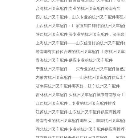
台湾杭州叉车配件|专业的杭州叉车配件济南有售
四川杭州叉车配件，山东专业的杭州叉车配件哪里有售
山西杭州叉车配件：厂家直销口碑好的杭州叉车配件
陕西杭州叉车配件 买专业的杭州叉车配件，济南泉昕工程
上海杭州叉车配件——山东信誉好的杭州叉车配件供货商
济南哪有卖价位合理的杭州叉车配件 山东杭州叉车配件
青海杭州叉车配件 供应专业的杭州叉车配件
宁夏杭州叉车配件——买专业的杭州叉车配件当然是到济
内蒙古杭州叉车配件——山东杭州叉车配件供应出售
济南买杭州叉车配件哪家好，辽宁杭州叉车配件
吉林杭州叉车配件 买杭州叉车配件就来济南泉昕工程机械
江西杭州叉车配件，专业的杭州叉车配件推荐
江苏杭州叉车配件|山东杭州叉车配件供应商推荐
济南专业的杭州叉车配件哪里买，湖南杭州叉车配件
湖北杭州叉车配件|专业的杭州叉车配件供应商推荐
济南泉昕工程机械专业供应杭州叉车配件——河南杭州叉