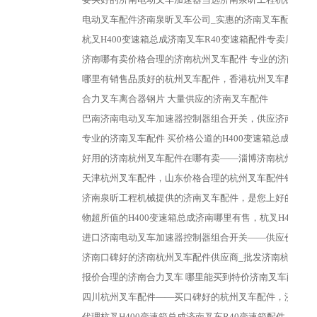
电动叉车配件济南泉昕叉车公司_实惠的济南叉车配件济
杭叉H400变速箱总成济南叉车R40变速箱配件专卖店：信
济南哪有卖价格合理的济南杭州叉车配件 专业的济南杭州
哪里有销售品质好的杭州叉车配件，香港杭州叉车配件
合力叉车离合器钢片 大量供应的济南叉车配件
巴南济南电动叉车加速器控制器组合开关，供应济南优惠
专业的济南叉车配件 买价格公道的H400变速箱总成当然
好用的济南杭州叉车配件在哪有卖——淄博济南杭州叉车
天津杭州叉车配件，山东价格合理的杭州叉车配件销售
济南泉昕工程机械提供的济南叉车配件，是您上好的选择 
物超所值的H400变速箱总成济南哪里有售，杭叉H400变
进口济南电动叉车加速器控制器组合开关——供应价格合
济南口碑好的济南杭州叉车配件供应商_批发济南杭州叉
报价合理的济南合力叉车 哪里能买到特价济南叉车配件
四川杭州叉车配件——买口碑好的杭州叉车配件，济南泉
代理杭叉H400变速箱总成济南叉车R40变速箱配件——品