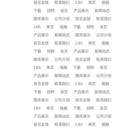
留言反馈
联系我们
LBS
单页
视频
下载
招聘
首页
产品展示
新闻动态
图库展示
公司介绍
留言反馈
联系我们
LBS
单页
视频
下载
招聘
首页
产品展示
新闻动态
图库展示
公司介绍
留言反馈
联系我们
LBS
单页
视频
下载
招聘
首页
产品展示
新闻动态
图库展示
公司介绍
留言反馈
联系我们
LBS
单页
视频
下载
招聘
首页
产品展示
新闻动态
图库展示
公司介绍
留言反馈
联系我们
LBS
单页
视频
下载
招聘
首页
产品展示
新闻动态
图库展示
公司介绍
留言反馈
联系我们
LBS
单页
视频
下载
招聘
首页
产品展示
新闻动态
图库展示
公司介绍
留言反馈
联系我们
LBS
单页
视频