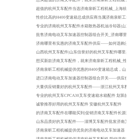
超值的杭州叉车配件当选济南泉昕工程机械_上海杭州叉
性价比高的H400变速箱总成供应商当属济南泉昕工程机械_
专业的济南杭州叉车配件水箱散热器机油冷却器|山东具有
批售济南电动叉车加速器控制器组合开关_济南哪里有供
济南哪里有实惠的济南叉车配件供应——如何选购济南叉
山西杭州叉车配件|山东信誉好的杭州叉车配件哪里买
想买新款济南叉车配件，就来济南泉昕工程机械_性价比
济南泉昕工程机械提供优惠的H400变速箱总成，山东济
进口济南电动叉车加速器控制器组合开关——供应价格合
大量供应销量好的杭州叉车配件——浙江杭州叉车配件
专业的杭州叉车CPCA30叉车变速箱水箱配件 划算的杭州
诚挚推荐好用的杭州叉车配件 安徽杭州叉车配件
的济南叉车配件在哪能买到|促销济南叉车配件长源液压齿
山东品质好的叉车配件——淄博叉车配件批发济南叉车维
济南泉昕工程机械提供优良的济南电动叉车加速器，是您
济南泉昕工程机械提供济南杭州叉车配件 阳信济南杭州叉