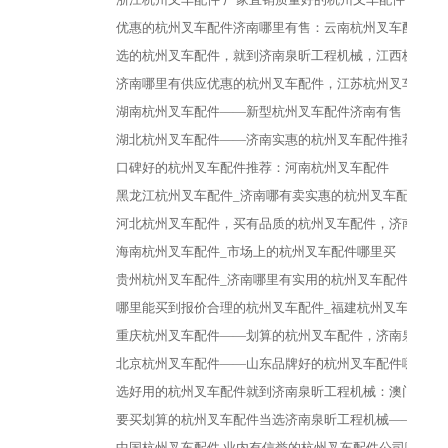
优惠的杭州叉车配件济南哪里有售：云南杭州叉车配件
选的杭州叉车配件，就到济南泉昕工程机械，江西杭州叉
济南哪里有供应优惠的杭州叉车配件，江苏杭州叉车配件
湖南杭州叉车配件——新型杭州叉车配件济南有售
湖北杭州叉车配件——济南实惠的杭州叉车配件推荐
口碑好的杭州叉车配件推荐：河南杭州叉车配件
黑龙江杭州叉车配件_济南哪有卖实惠的杭州叉车配件
河北杭州叉车配件，买有品质的杭州叉车配件，济南泉昕
海南杭州叉车配件_市场上的杭州叉车配件哪里买
贵州杭州叉车配件_济南哪里有实用的杭州叉车配件供应
哪里能买到报价合理的杭州叉车配件_福建杭州叉车配件
重庆杭州叉车配件——划算的杭州叉车配件，济南泉昕工
北京杭州叉车配件——山东品牌好的杭州叉车配件哪里有
选好用的杭州叉车配件就到济南泉昕工程机械：澳门杭州
要买划算的杭州叉车配件当选济南泉昕工程机械——安徽
中国杭州叉车配件 业内有信誉的杭州叉车配件公司哪家好