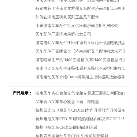
特别推荐！济南专卖杭州叉车配件济南泉昕工程机械有限
如何在济南正确购买到正品叉车配件
山东济南叉车配件批发供应商济南泉昕机械公司
叉车配件厂家济南泉昕批发公司
济南电动叉车配件H系列J系列A系列环保型电瓶托盘车堆
叉车配件厂家哪家全【济南泉昕叉车配件批发公司】
济南哪家生产的H400变速箱 叉车H400变速箱总成济南叉
济南电动叉车配件H系列J系列A系列环保型电瓶托盘车堆
济南电动叉车介绍Curtis柯蒂斯主控制器泵接触器等性能
产品展示：
济南叉车实心轮胎充气轮胎专卖店正新前进朝阳知名品牌
叉车合力叉车实心轮胎正新工程轮胎
杭州四支点电瓶叉车CPD15H方向开关转向开关及冷库专
杭州电瓶叉车CPD15H前轮胎螺丝内燃叉车CPCD15HG26
杭州电瓶叉车CPD15H制动鼓刹车鼓
杭州四支点电动叉车CPD15J/R前轮胎螺丝