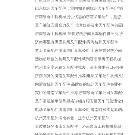
山东杭州叉车配件：业内知名的杭州叉车配件公司哪家好
济南泉昕工程机械提供优惠的济南叉车配件，是您上好的
叉车油缸安徽合力叉车 信誉好的济南叉车配件供应商推荐
济南泉昕工程机械-信誉好的济南叉车配件供应商|济南泉
济南哪里有供应杭州叉车配件|青海杭州叉车配件
龙工叉车配件济南泉昕叉车公司 山东信誉好的济南叉车配
选物超所值的杭州叉车配件就到济南泉昕工程机械，宁夏
杭州叉车变速箱叉车配件批发：济南哪里有口碑好的济南
济南划算的济南叉车配件推荐|电动叉车配件杭州叉车变速
内蒙古杭州叉车配件 品牌好的杭州叉车配件在哪有卖
实用的济南叉车配件推荐 济南泉昕叉车公司叉车配件厂家
叉车常规轴承型号规格详细介绍安徽叉车门架滚轮侧向滚
电动叉车配件济南泉昕叉车公司 济南哪有卖划算的济南叉
杭州叉车配件济南有售，辽宁杭州叉车配件
买质量好的济南叉车配件，济南泉昕工程机械是您不错的
诚挚推荐性价比高的杭州叉车配件：吉林杭州叉车配件