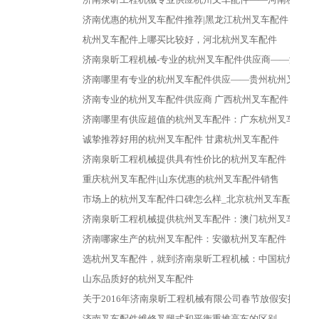
济南优惠的杭州叉车配件推荐|黑龙江杭州叉车配件
杭州叉车配件上哪买比较好，河北杭州叉车配件
济南泉昕工程机械-专业的杭州叉车配件供应商——海南杭
济南哪里有专业的杭州叉车配件供应——贵州杭州叉车配
济南专业的杭州叉车配件供应商 广西杭州叉车配件
济南哪里有供应超值的杭州叉车配件：广东杭州叉车配件
诚挚推荐好用的杭州叉车配件 甘肃杭州叉车配件
济南泉昕工程机械提供具有性价比的杭州叉车配件，是您上
重庆杭州叉车配件|山东优惠的杭州叉车配件销售
市场上的杭州叉车配件口碑怎么样_北京杭州叉车配件
济南泉昕工程机械提供杭州叉车配件：澳门杭州叉车配件
济南哪家生产的杭州叉车配件：安徽杭州叉车配件
选杭州叉车配件，就到济南泉昕工程机械：中国杭州叉车
山东品质好的杭州叉车配件
关于2016年济南泉昕工程机械有限公司春节放假安排通知
济南叉车配件维修叉腿式和平衡重堆高车的区别