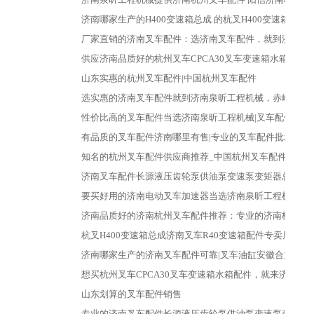
济南哪家生产的H400变速箱总成 的杭叉H400变速箱总成
厂家直销的济南叉车配件：选济南叉车配件，就到济南泉
供应济南品质好的杭州叉车CPCA30叉车变速箱水箱配件—
山东实惠的杭州叉车配件|中国杭州叉车配件
选实惠的济南叉车配件就到济南泉昕工程机械，赤峰济南
性价比高的叉车配件当选济南泉昕工程机械|叉车配件批
有品质的叉车配件济南哪里有售|专业的叉车配件批发济南
知名的杭州叉车配件供应商推荐_中国杭州叉车配件
济南叉车配件长源液压齿轮泵供油泵变速泵变矩器总成专
要买好用的济南电动叉车加速器当选济南泉昕工程机械—
济南品质好的济南杭州叉车配件推荐：专业的济南杭州叉
杭叉H400变速箱总成济南叉车R40变速箱配件专卖店|诚
济南哪家生产的济南叉车配件可靠|叉车油缸安徽合力叉车
想买杭州叉车CPCA30叉车变速箱水箱配件，就来济南泉昕
山东划算的叉车配件销售
专业的济南叉车配件长源液压齿轮泵供油泵变速泵变矩器