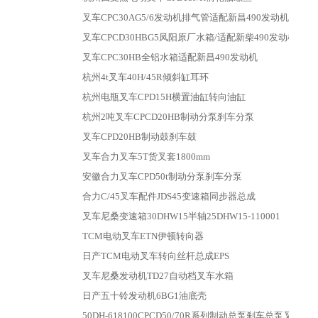
叉车CPC30AG5/6发动机排气管适配新昌490发动机
叉车CPCD30HBG5凤阳原厂水箱/适配新柴490发动机(铜塑
叉车CPC30HB全铝水箱适配新昌490发动机
杭州4t叉车40H/45R倾斜缸耳环
杭州电瓶叉车CPD15H横置油缸转向油缸
杭州2吨叉车CPCD20HB制动分泵刹车分泵
叉车CPD20HB制动鼓刹车鼓
叉车合力叉车5T货叉套1800mm
安徽合力叉车CPD50t制动分泵刹车分泵
合力C/45叉车配件JDS45变速箱同步器总成
叉车尼桑变速箱30DHW15半轴25DHW15-110001
TCM电动叉车ETN伊顿转向器
日产TCM电动叉车转向丝杆总成EPS
叉车尼桑发动机TD27自动档叉车水箱
日产五十铃发动机6BG1油底壳
50DH-618100CPCD50/70R系列制动总泵刹车总泵叉车R50