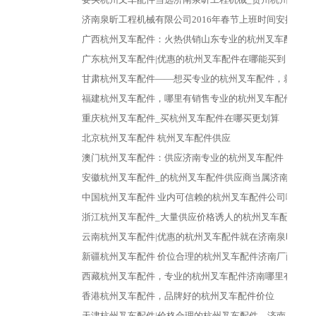
济南泉昕工程机械有限公司2016年春节上班时间安排
广西杭州叉车配件：火热供销山东专业的杭州叉车配件
广东杭州叉车配件|优惠的杭州叉车配件在哪能买到
甘肃杭州叉车配件——想买专业的杭州叉车配件，就来济
福建杭州叉车配件，哪里有销售专业的杭州叉车配件
重庆杭州叉车配件_买杭州叉车配件在哪买更划算
北京杭州叉车配件 杭州叉车配件供应
澳门杭州叉车配件：供应济南专业的杭州叉车配件
安徽杭州叉车配件_的杭州叉车配件供应商当属济南泉昕
中国杭州叉车配件 业内可信赖的杭州叉车配件公司哪家好
浙江杭州叉车配件_大量供应价格诱人的杭州叉车配件
云南杭州叉车配件|优惠的杭州叉车配件就在济南泉昕工程
新疆杭州叉车配件 价位合理的杭州叉车配件济南厂商直销
西藏杭州叉车配件，专业的杭州叉车配件济南哪里有售
香港杭州叉车配件，品牌好的杭州叉车配件价位
天津杭州叉车配件|价格合理的杭州叉车配件，济南泉昕工