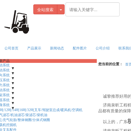
全站搜索
公司首页
产品展示
新闻动态
配件图片
公司介绍
联系我
新产品
您当前的位置：
首
动系统
 驱动轮毂
动系统
- 前桥附件
- 半轴
- 轮边内齿圈
- 盆角齿
 主减速器/差速器
1-3.8t变速箱
向系统
- 4-4.7t变速箱
- 轮边行星架/减速器
- 日产岗村变速箱
- 支撑板/扇形板
- 5-10t变速箱
 驱动桥壳/前桥壳
 离合器及壳
 转向桥总成
压系统
- 变矩器及壳
- 主销修理包
- 操纵阀/控制阀/换挡阀/电磁阀
- 转向节(左右)
- 转向桥体
- 转向主销
 压盘钢片/离合器片
 连杆销轴
 液压缸修理包
力系统
- 转向轮毂
- 倾斜油缸
- 变速箱总成及壳
- 后桥附件
- 升降油缸
- 方向盘锁紧装置
- 其他附件
- 传动轴/齿轮泵轴
- 多路阀
- 齿轮泵
 转向连杆修理包
 调压阀
新柴全柴C/A490/495/498/NB485BPG
动系统
- 方向机
- 短升降缸/中间油缸/前大缸
 侧移油缸/调距油缸
朝柴玉柴6102A/BG3/2/CY6BG332/6B125/4A115/4A100
 制动总泵
架系统
- 制动分泵
- 横置油缸/转向油缸
- 手刹拉线
- 制动蹄片
- 制动油管
- 手刹手柄
诚挚推荐好用的
 江动4102/JD4G5B大柴锡柴云内发动机
 制动器总成
 门架轴承盖及座/衬瓦
器系统
- 制动鼓/刹车鼓
- 链条/轴承/滚轮//链轮/关节轴承
东方红/潍坊LR4105/4108/LR4B3
 制动钳/刹车盘/真空助力器/液压助力器/制动阀
 门架货叉架体挡货架
 控制器
身系统
- 仪表显示器/电量表头
- 侧移器总成/内门架/外门架
- 其他电器
- 五十铃C240/4JG2/6BG1
- 货叉套/鞋套
济南泉昕工程机械
尼桑TD27/H25/H20
 货叉/叉脚/叉齿
 行走电机总成/油泵电机/起升电机/转向电机/牵引电机
 油门操纵装置
.5吨/12吨/14吨16吨/32吨叉车/驾驶室总成/暖风机/空调机
- 发动机机罩盖
- 尼桑TD42/K25/K21
- 车身附件/机盖/塑料护罩
品都有质量的保障
新昌4D27G31/4D32XG30/4D35ZG31/4D30XG32/4D29V41
 组合开关/方向开关
气滤芯/机油滤芯/柴滤芯/柴机油
- 加速器/油门踏板
- 接触器
全柴490GP/4C250V32/4C685U32/锡柴4DF3/4DW91
心充气轮胎/整体钢圈/分体式钢圈
以上的，广东
 排气管/消声器/尾管/高排气套装
载机挖掘机
- 水箱/散热器/机油冷却器/水管
款叉车配件
济南泉昕工程机械