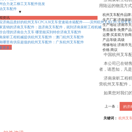
州合力龙工柳工叉车配件批发
用陆运的物流方式
动叉车配件
 三支点叉车前驱/后驱
- 轻型锂电平衡重叉车
杭州叉车配件品牌:
闻资讯
 电动牵引车/柴油拖头
- 前移式叉车
- 堆垛车/大金刚托盘搬运车
生产厂家:济南泉昕
应济南品质好的杭州叉车CPCA30叉车变速箱水箱配件——滨州杭州叉车CPCA30叉
 锂电托盘车/电动小金刚
生产地址:济南市天桥
家直销的济南叉车配件：选济南叉车配件，就到济南泉昕工程机械
售后服务:免费产品
价合理的济南合力叉车 哪里能买到特价济南叉车配件
运费:买卖双方协商
南泉昕工程机械提供杭州叉车配件：澳门杭州叉车配件
产品等级:高级
南哪里有供应超值的杭州叉车配件：广东杭州叉车配件
维修地址:济南市无影
看更多+
价格:商议
中国杭州叉车配
本公司已在销售规
者，请悉知，凡是
济南泉昕工程机
营杭州叉车配件，
如果您对我们的
上一条 ：
的济
关键词：
杭州叉