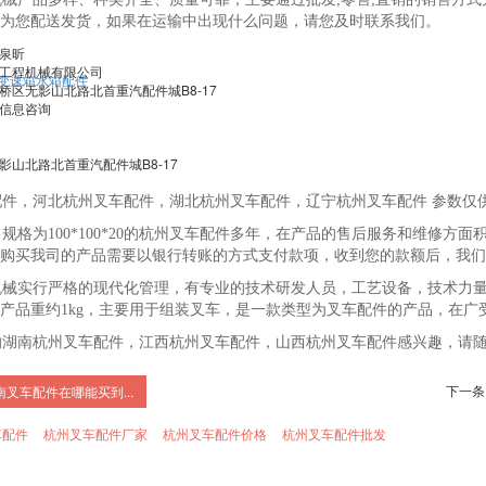
为您配送发货，如果在运输中出现什么问题，请您及时联系我们。
泉昕
工程机械有限公司
车变速箱水箱配件
区无影山北路北首重汽配件城B8-17
信息咨询
山北路北首重汽配件城B8-17
件，河北杭州叉车配件，湖北杭州叉车配件，辽宁杭州叉车配件 参数仅
格为100*100*20的杭州叉车配件多年，在产品的售后服务和维修方
购买我司的产品需要以银行转账的方式支付款项，收到您的款额后，我们
械实行严格的现代化管理，有专业的技术研发人员，工艺设备，技术力量
产品重约1kg，主要用于组装叉车，是一款类型为叉车配件的产品，在广
湖南杭州叉车配件，江西杭州叉车配件，山西杭州叉车配件感兴趣，请随
下一条
南叉车配件在哪能买到...
车配件
杭州叉车配件厂家
杭州叉车配件价格
杭州叉车配件批发