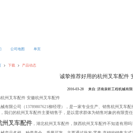
们
公司地图
单页
页
>
下载
>
产品动态
诚挚推荐好用的杭州叉车配件 
2016-03-28
来自:
济南泉昕工程机械有
杭州叉车配件 安徽杭州叉车配件
有限公司（13789807621柳经理），是一家专业生产、销售杭州叉
，我们的杭州叉车配件主要销售于，是以需求群体为销售对象的有限责任
杭州叉车配件
，湖北杭州叉车配件，陕西杭州叉车配件不知道有用吗
产品多样、种类齐全、质量可靠，主要通过批发;零售;直销的销售方式