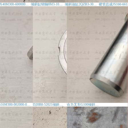
AX40M300-600000-000倾斜油缸
倾斜缸销轴8M3-100002
倾斜油缸2QZB3-304000-001
硬管总
S16M300-002000-000倾斜缸销轴杭州电动CPD20AEY2I
D20B8-52021倾斜缸导向套合力@30叉车配件
合力叉车G100倾斜缸销轴D0U28-31921