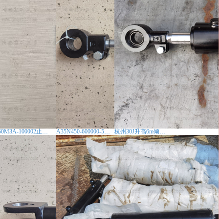
50M3A-100002止动板杭州叉车倾斜缸挡板
A35N450-600000-501倾斜油缸非标/加高三级门架
杭州30J升高6m倾斜油缸J30N550叉车