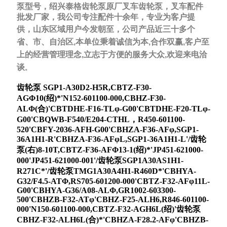
泵型号，绍兴泰格齿轮泵原厂叉车齿轮泵，叉车配件
批发厂家，我公司专注配件十余年，专业为客户提
供，山东区域用户今发朝至，
公司产品近三十多个
省、市、自治区,本单位秉着诚信为本,合作双赢,客户至
上的经营管理理念,立志于方便的服务大众,欢迎来电洽
谈
。
齿轮泵 SGP1-A30D2-H5R,CBTZ-F30-
AGΦ10(绍)*'N152-601100-000,CBHZ-F30-
ALΦ(合)'CBTDHE-F16-TLφ-G00'CBTDHE-F20-TLφ-
G00'CBQWB-F540/E204-CTHL，R450-601100-
520'CBFY-2036-AFH-G00'CBHZA-F36-AFφ,SGP1-
36A1H1-R'CBHZA-F36-AFφL,SGP1-36A1H1-L'/齿轮
泵(右)8-10T,CBTZ-F36-AFΦ13-1(绍)*'JP451-621000-
000'JP451-621000-001'/齿轮泵SGP1A30AS1H1-
R271C*'/齿轮泵TMG1A30A4H1-R460D*'CBHYA-
G32/F4.5-ATΦ,RS705-601200-000'CBTZ-F32-AFφ11L-
G00'CBHYA-G36/A08-ALΦ,GR1002-603300-
500'CBHZB-F32-ATφ'CBHZ-F25-ALH6,R846-601100-
000'N150-601100-000,CBTZ-F32-AGH6L(绍)'齿轮泵
CBHZ-F32-ALH6L(合)*'CBHZA-F28.2-AFφ'CBHZB-