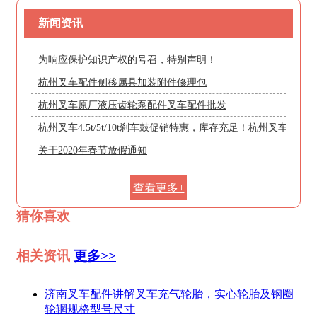
新闻资讯
为响应保护知识产权的号召，特别声明！
杭州叉车配件侧移属具加装附件修理包
杭州叉车原厂液压齿轮泵配件叉车配件批发
杭州叉车4.5t/5t/10t刹车鼓促销特惠，库存充足！杭州叉车配件
关于2020年春节放假通知
查看更多+
猜你喜欢
相关资讯
更多>>
济南叉车配件讲解叉车充气轮胎，实心轮胎及钢圈
轮辋规格型号尺寸