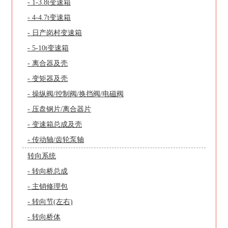
- 1-3.8t变速箱
- 4-4.7t变速箱
- 日产岗村变速箱
- 5-10t变速箱
- 离合器及壳
- 变矩器及壳
- 操纵阀/控制阀/换挡阀/电磁阀
- 压盘钢片/离合器片
- 变速箱总成及壳
- 传动轴/齿轮泵轴
转向系统
- 转向桥总成
- 主销修理包
- 转向节(左右)
- 转向桥体