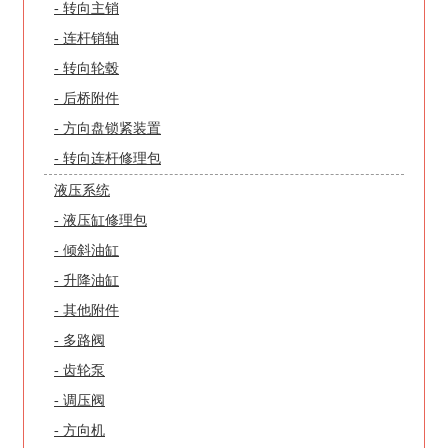
- 转向主销
- 连杆销轴
- 转向轮毂
- 后桥附件
- 方向盘锁紧装置
- 转向连杆修理包
液压系统
- 液压缸修理包
- 倾斜油缸
- 升降油缸
- 其他附件
- 多路阀
- 齿轮泵
- 调压阀
- 方向机