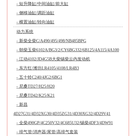
- 短升降缸/中间油缸/前大缸
- 侧移油缸/调距油缸
- 横置油缸/转向油缸
动力系统
- 新柴全柴C/A490/495/498/NB485BPG
- 朝柴玉柴6102A/BG3/2/CY6BG332/6B125/4A115/4A100
- 江动4102/JD4G5B大柴锡柴云内发动机
- 东方红/潍坊LR4105/4108/LR4B3
- 五十铃C240/4JG2/6BG1
- 尼桑TD27/H25/H20
- 尼桑TD42/K25/K21
- 新昌
4D27G31/4D32XG30/4D35ZG31/4D30XG32/4D29V41
- 全柴490GP/4C250V32/4C685U32/锡柴4DF3/4DW91
- 排气管/消声器/尾管/高排气套装