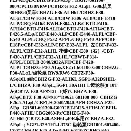
F25-ALфL/CBHZG-F25-ALф；R9317-601100-
000/CPCD30NRW1/CBHZG-F32-ALфL-G00/杭叉
30HBG6叉车CBHZG-F36-ALH6L/CBHZ-F30-
ALφL/CBW-F304-ALB/CBW-F306-ALB/CBF-E410-
ALP/CBQ-F416/CBWH-F304-ALB/CBTD-F416-
AFH4/CBTD-F416-ALH4/CBTD-F420-AFH4/CBT-
F426.5-ALφ/CBF-E440-ALP/CBF-E440-ALPL/CBF-
E540-ALPL/CBQ-F532-AFPL/CBQ-F540-AFP/CBF-
E18Px/CBF-E32-ALP/CBF-E32-ALPL 左CBF-F432-
ALPL/CBF-E32-ALHL 花键/CBF-E80（右）/CBT-
F430-AFPL/CBT-F32-ALHL/'CBWT-F314-
AFPL/CBFLB-2040/2032AFH/CBF-F428-
ALPL'CBHZG-F30-ALφ,XF251-601100-G00'CBHZG-
F30-ALφL/齿轮泵 RW9/RW6 CBTZ-F30-
ASφ10L(绍)CBHZG-F32-ALH6L,SGP1-A32D9HH1-
L'CBHZA-F30-AFφL,,SGP1-30A1H1-L齿轮泵(8-10T
左)CBTZ-F30-AFΦ13L-1(绍)'CBHZA-F30-
AFφCBTZ-F30-AFΦ10*'R9621-601100-000 CBHZG-
F26.5-ALφL'CBFLH-2040/2040-AFH'CBHZA-F25-
AFφ GR501-601300-G00'CBT-F425-AFH6L'CBFH-
F440-AFHL'CBG2063-Px'CBHZG-F40-
ALH6L(CBTZ-F40-ASH6L,40R车用)'CBHZA-F32-
AFφL；SGP1-32A1H1-L375C'齿轮泵GR1001-601400-
G00*'CBHZB-F25-ATφ N042-601100'CBHQ-F40-