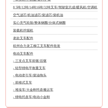
8.5吨/12吨/14吨16吨/32吨叉车/驾驶室总成/暖风机/空调机
空气滤芯/机油滤芯/柴滤芯/柴机油
实心充气轮胎/整体钢圈/分体式钢圈
装载机挖掘机
老款叉车配件
杭州合力龙工柳工叉车配件批发
电动叉车配件
- 三支点叉车前驱/后驱
- 轻型锂电平衡重叉车
- 电动牵引车/柴油拖头
- 前移式叉车
- 堆垛车/大金刚托盘搬运车
- 锂电托盘车/电动小金刚