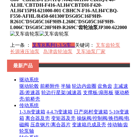
ALHL'CBTDH-F416-ALH4'CBTDH-F420-
ALH4'15PH-621000-001 CBHCN-F16-ALH4'CBQ-
F550-AFHL/R450-601300'DSG05C16F9H9-
R261C'DSG05C16F9H9-L268C'DSG05C16F9H9-
L006C'DSG05C20F9H9-R269C'齿轮油泵JP300-622000
上一条 ：
叉车R系列1-3.5t车...
关键词：
叉车齿轮泵
长源液压油泵
岛津齿轮油泵
叉车油泵厂家
最新产品
驱动系统
驱动轮毂
前桥附件
半轴
轮边内齿圈
盆角齿
主减速
器/差速器
轮边行星架/减速器
支撑板/扇形板
驱动桥
壳/前桥壳
传动系统
1-3.8t变速箱
4-4.7t变速箱
日产岗村变速箱
5-10t变速
箱
离合器及壳
变矩器及壳
操纵阀/控制阀/换挡阀/电
磁阀
压盘钢片/离合器片
变速箱总成及壳
传动轴/齿
轮泵轴