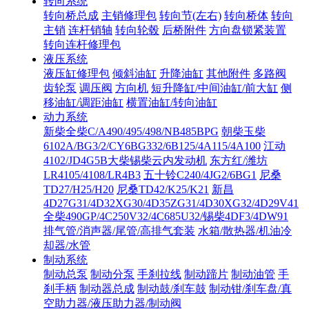
转向系统
转向桥总成
主销修理包
转向节(左右)
转向桥体
转向
主销
连杆销轴
转向轮毂
后桥附件
方向盘锁紧装置
转向连杆修理包
液压系统
液压缸修理包
倾斜油缸
升降油缸
其他附件
多路阀
齿轮泵
调压阀
方向机
短升降缸/中间油缸/前大缸
侧
移油缸/调距油缸
横置油缸/转向油缸
动力系统
新柴全柴C/A490/495/498/NB485BPG
朝柴玉柴
6102A/BG3/2/CY6BG332/6B125/4A115/4A100
江动
4102/JD4G5B大柴锡柴云内发动机
东方红/潍坊
LR4105/4108/LR4B3
五十铃C240/4JG2/6BG1
尼桑
TD27/H25/H20
尼桑TD42/K25/K21
新昌
4D27G31/4D32XG30/4D35ZG31/4D30XG32/4D29V41
全柴490GP/4C250V32/4C685U32/锡柴4DF3/4DW91
排气管/消声器/尾管/高排气套装
水箱/散热器/机油冷
却器/水管
制动系统
制动总泵
制动分泵
手刹拉线
制动蹄片
制动油管
手
刹手柄
制动器总成
制动鼓/刹车鼓
制动钳/刹车盘/真
空助力器/液压助力器/制动阀