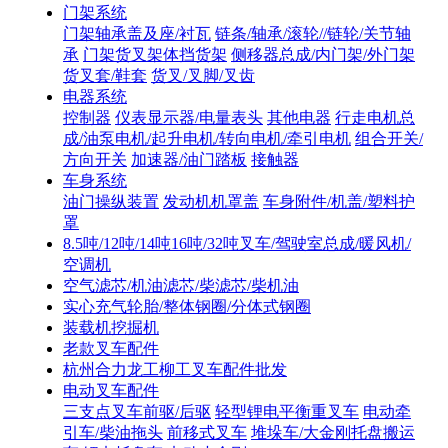
门架系统
门架轴承盖及座/衬瓦
链条/轴承/滚轮//链轮/关节轴
承
门架货叉架体挡货架
侧移器总成/内门架/外门架
货叉套/鞋套
货叉/叉脚/叉齿
电器系统
控制器
仪表显示器/电量表头
其他电器
行走电机总
成/油泵电机/起升电机/转向电机/牵引电机
组合开关/
方向开关
加速器/油门踏板
接触器
车身系统
油门操纵装置
发动机机罩盖
车身附件/机盖/塑料护
罩
8.5吨/12吨/14吨16吨/32吨叉车/驾驶室总成/暖风机/
空调机
空气滤芯/机油滤芯/柴滤芯/柴机油
实心充气轮胎/整体钢圈/分体式钢圈
装载机挖掘机
老款叉车配件
杭州合力龙工柳工叉车配件批发
电动叉车配件
三支点叉车前驱/后驱
轻型锂电平衡重叉车
电动牵
引车/柴油拖头
前移式叉车
堆垛车/大金刚托盘搬运