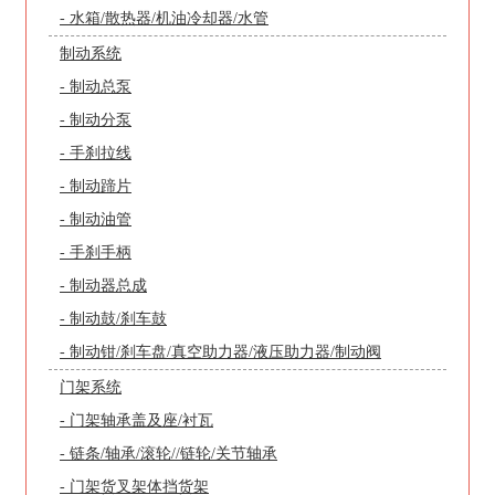
- 水箱/散热器/机油冷却器/水管
制动系统
- 制动总泵
- 制动分泵
- 手刹拉线
- 制动蹄片
- 制动油管
- 手刹手柄
- 制动器总成
- 制动鼓/刹车鼓
- 制动钳/刹车盘/真空助力器/液压助力器/制动阀
门架系统
- 门架轴承盖及座/衬瓦
- 链条/轴承/滚轮//链轮/关节轴承
- 门架货叉架体挡货架