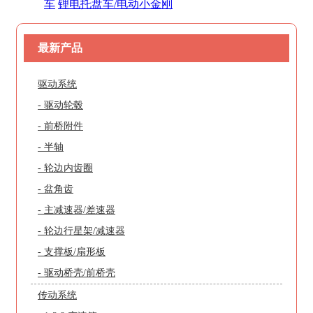
车
锂电托盘车/电动小金刚
最新产品
驱动系统
- 驱动轮毂
- 前桥附件
- 半轴
- 轮边内齿圈
- 盆角齿
- 主减速器/差速器
- 轮边行星架/减速器
- 支撑板/扇形板
- 驱动桥壳/前桥壳
传动系统