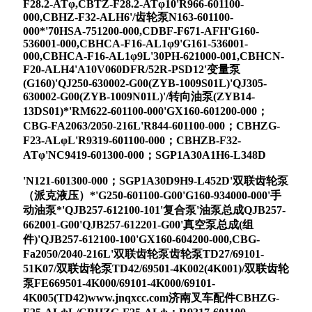
F28.2-ATφ,CBTZ-F28.2-ATφ10'R966-601100-
000,CBHZ-F32-ALH6'/齿轮泵N163-601100-
000*'70HSA-751200-000,CDBF-F671-AFH'G160-
536001-000,CBHCA-F16-AL1φ9'G161-536001-
000,CBHCA-F16-AL1φ9L'30PH-621000-001,CBHCN-
F20-ALH4'A10V060DFR/52R-PSD12'变量泵
(G160)'QJ250-630002-G00(ZYB-1009S01L)'QJ305-
630002-G00(ZYB-1009N01L)'/转向油泵(ZYB14-
13DS01)*'RM622-601100-000'GX160-601200-000；
CBG-FA2063/2050-216L'R844-601100-000；CBHZG-
F23-ALφL'R9319-601100-000；CBHZB-F32-
ATφ'NC9419-601300-000；SGP1A30A1H6-L348D
'N121-601300-000；SGP1A30D9H9-L452D'双联齿轮泵
（派克液压）*'G250-601100-G00'G160-934000-000'手
动油泵*'QJB257-612100-101'复合泵'油泵总成QJB257-
662001-G00'QJB257-612201-G00'真空泵总成(组
件)'QJB257-612100-100'GX160-604200-000,CBG-
Fa2050/2040-216L'双联齿轮泵
齿轮泵TD27/69101-
51K07/双联齿轮泵TD42/69501-4K002(4K001)/双联齿轮
泵FE669501-4K000/69101-4K000/69101-
4K005(TD42)www.jnqxcc.com济南叉车配件CBHZG-