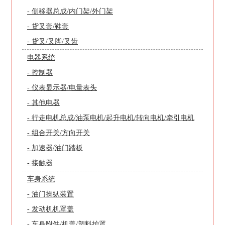
- 侧移器总成/内门架/外门架
- 货叉套/鞋套
- 货叉/叉脚/叉齿
电器系统
- 控制器
- 仪表显示器/电量表头
- 其他电器
- 行走电机总成/油泵电机/起升电机/转向电机/牵引电机
- 组合开关/方向开关
- 加速器/油门踏板
- 接触器
车身系统
- 油门操纵装置
- 发动机机罩盖
- 车身附件/机盖/塑料护罩