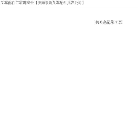
叉车配件厂家哪家全【济南泉昕叉车配件批发公司】
共 6 条记录 1 页