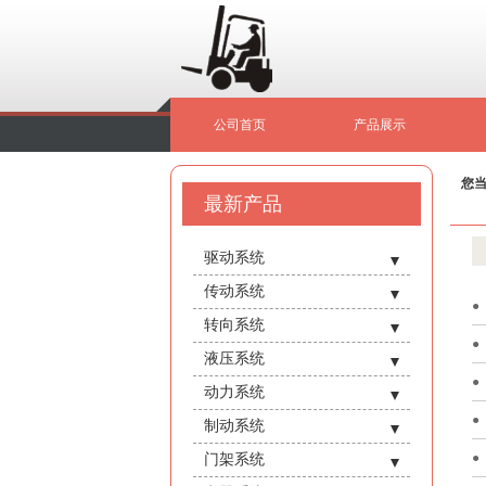
公司首页
产品展示
您
最新产品
驱动系统
- 驱动轮毂
传动系统
- 前桥附件
- 1-3.8t变速箱
转向系统
- 半轴
- 4-4.7t变速箱
- 转向桥总成
液压系统
- 轮边内齿圈
- 日产岗村变速箱
- 主销修理包
- 液压缸修理包
动力系统
- 盆角齿
- 5-10t变速箱
- 转向节(左右)
- 倾斜油缸
- 新柴全柴C/A490/495/498/NB485BPG
制动系统
- 主减速器/差速器
- 离合器及壳
- 转向桥体
- 升降油缸
- 朝柴玉柴6102A/BG3/2/CY6BG332/6B125/4A115/4A100
- 制动总泵
门架系统
- 轮边行星架/减速器