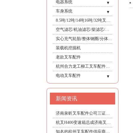
- 变矩器及壳
- 转向主销
- 其他附件
- 江动4102/JD4G5B大柴锡柴云内发动机
- 制动分泵
- 门架轴承盖及座/衬瓦
电器系统
- 支撑板/扇形板
- 操纵阀/控制阀/换挡阀/电磁阀
- 连杆销轴
- 多路阀
- 东方红/潍坊LR4105/4108/LR4B3
- 手刹拉线
- 链条/轴承/滚轮//链轮/关节轴承
- 控制器
车身系统
- 驱动桥壳/前桥壳
- 压盘钢片/离合器片
- 转向轮毂
- 齿轮泵
- 五十铃C240/4JG2/6BG1
- 制动蹄片
- 门架货叉架体挡货架
- 仪表显示器/电量表头
- 油门操纵装置
8.5吨/12吨/14吨16吨/32吨叉车/驾驶室总成/暖风机/空调机
- 变速箱总成及壳
- 后桥附件
- 调压阀
- 尼桑TD27/H25/H20
- 制动油管
- 侧移器总成/内门架/外门架
- 其他电器
- 发动机机罩盖
空气滤芯/机油滤芯/柴滤芯/柴机油
- 传动轴/齿轮泵轴
- 方向盘锁紧装置
- 方向机
- 尼桑TD42/K25/K21
- 手刹手柄
- 货叉套/鞋套
- 行走电机总成/油泵电机/起升电机/转向电机/牵引电机
- 车身附件/机盖/塑料护罩
实心充气轮胎/整体钢圈/分体式钢圈
- 转向连杆修理包
- 短升降缸/中间油缸/前大缸
- 新昌4D27G31/4D32XG30/4D35ZG31/4D30XG32/4D29V41
- 制动器总成
- 货叉/叉脚/叉齿
- 组合开关/方向开关
装载机挖掘机
- 侧移油缸/调距油缸
- 全柴490GP/4C250V32/4C685U32/锡柴4DF3/4DW91
- 制动鼓/刹车鼓
- 加速器/油门踏板
老款叉车配件
- 横置油缸/转向油缸
- 排气管/消声器/尾管/高排气套装
- 制动钳/刹车盘/真空助力器/液压助力器/制动阀
- 接触器
杭州合力龙工柳工叉车配件批发
- 水箱/散热器/机油冷却器/水管
电动叉车配件
- 三支点叉车前驱/后驱
- 轻型锂电平衡重叉车
新闻资讯
- 电动牵引车/柴油拖头
- 前移式叉车
济南泉昕叉车配件公司三证合一税号变更通知(统一社会信用代码)
- 堆垛车/大金刚托盘搬运车
杭叉H400变速箱总成济南叉车R40变速箱配件代理——的H400变速箱总成推荐
- 锂电托盘车/电动小金刚
知名的杭州叉车配件供应商推荐_中国杭州叉车配件