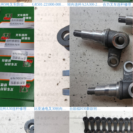
杭州5吨叉车防尘罩后桥拉杆GR501-221001-000
GR501-221000-000拉杆装置杭州10吨叉车
转向连杆A2A300-221000-000
合力叉车连杆修
杭州A30连杆修理包后桥叉车配件
比亚迪电叉30转向连杆
台励福H30新款转向节叉车配件