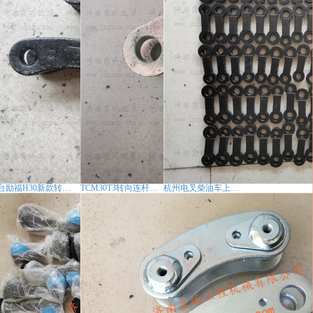
台励福H30新款转向连杆叉车配件
TCM30T3转向连杆22N54-32351/22N54-32361FD30T3C
杭州电叉柴油车上下连杆